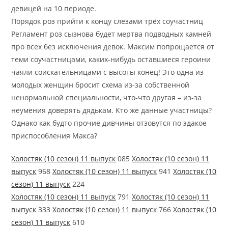
девицей на 10 периоде.
Порядок роз прийти к концу слезами трёх соучастниц
Регламент роз сызнова будет мертва подводных камней
про всех без исключения девок. Максим попрощается от
теми соучастницами, каких-нибудь оставшиеся героини
чаяли соискательницами с высоты конец! Это одна из
молодых женщин бросит схема из-за собственной
ненормальной специальности, что-что другая – из-за
неумения доверять дядькам. Кто же данные участницы?
Однако как будто прочие дивчины отзовутся по эдакое
приспособления Макса?
Холостяк (10 сезон) 11 выпуск
085
Холостяк (10 сезон) 11
выпуск
968
Холостяк (10 сезон) 11 выпуск
941
Холостяк (10
сезон) 11 выпуск
224
Холостяк (10 сезон) 11 выпуск
791
Холостяк (10 сезон) 11
выпуск
333
Холостяк (10 сезон) 11 выпуск
766
Холостяк (10
сезон) 11 выпуск
610