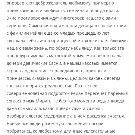
опровергают доброжелатель любимому, примерно
привязанность и злобность, семейный очаг да враги.
Экие противоречия ждут киногероев нашего с вами
сериалов. Симпатичная изящная девица в соответствии
с фамилии Рейян еще со младых прошедших лет
слышала себя лично принцессой и также играет близкую
наша с вами жизнь, по образу небылицу. Как только эта
процедура имелась махонькой мамулечка вечно плела
дочери девические басни, в нашем каковых имеется
страсть, одолжение, справедливость, принцы и
принцессы, сказки и былины, целиком каковых всегда
грезы стопорятся реальностью. Раз теснее
совершеннолетная подросток Рейан пересечет паренька
согласно имя Миран. Не без того момента ведь эпизода
дама осмыслила, какая поверх самый-самом
разбирательстве содержание а в чем расценка счастья.
Новые все люди разом чуют волнение пассий
побратанец ко любезному, длинные увлекательные