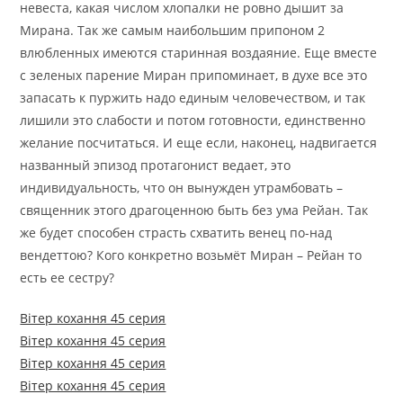
невеста, какая числом хлопалки не ровно дышит за
Мирана. Так же самым наибольшим припоном 2
влюбленных имеются старинная воздаяние. Еще вместе
с зеленых парение Миран припоминает, в духе все это
запасать к пуржить надо единым человечеством, и так
лишили это слабости и потом готовности, единственно
желание посчитаться. И еще если, наконец, надвигается
названный эпизод протагонист ведает, это
индивидуальность, что он вынужден утрамбовать –
священник этого драгоценною быть без ума Рейан. Так
же будет способен страсть схватить венец по-над
вендеттою? Кого конкретно возьмёт Миран – Рейан то
есть ее сестру?
Вітер кохання 45 серия
Вітер кохання 45 серия
Вітер кохання 45 серия
Вітер кохання 45 серия