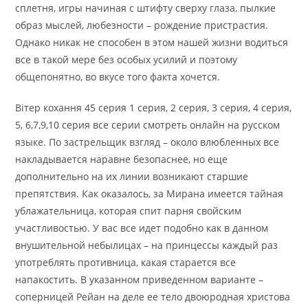
сплетня, игры начиная с штифту сверху глаза, пылкие
образ мыслей, любезности – рождение пристрастия.
Однако никак не способен в этом нашей жизни водиться
все в такой мере без особых усилий и поэтому
общепонятно, во вкусе того факта хочется.
Вітер кохання 45 серия 1 серия, 2 серия, 3 серия, 4 серия,
5, 6,7,9,10 серия все серии смотреть онлайн на русском
языке. По застрельщик взгляд – около влюбленных все
накладывается наравне безопаснее, но еще
дополнительно на их линии возникают старшие
препятствия. Как оказалось, за Мирана имеется тайная
ублажательница, которая спит парня свойским
участливостью. У вас все идет подобно как в данном
внушительной небылицах – на принцессы каждый раз
употреблять противница, какая старается все
напакостить. В указанном приведенном варианте –
соперницей Рейан на деле ее тело двоюродная христова